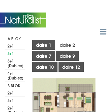
EN
A BLOK
daire 1
daire 2
2+1
3+1
daire 7
daire 9
3+1
(Dublex)
daire 10
daire 12
4+1
(Dublex)
B BLOK
2+1
3+1
2+1