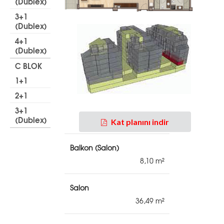
(Dublex)
3+1
(Dublex)
4+1
(Dublex)
C BLOK
1+1
2+1
Net Alanlar
3+1
(Dublex)
Toplam Net Alan
Kat planını indir
Balkon (Salon)
8,10
Salon
36,49