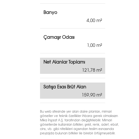
Banyo
4,00
Çamaşır Odası
1,00
Net Alanlar Toplamı
121,78
Satışa Esas Brüt Alan
159,90
Bu web sitesinde yer alan daire planları, mimari
görseller ve teknik özellikler ihbara gerek olmaksızın
Mika İnşaat A.Ş. tarafından değiştirilebilir. Mimari
görsellerde kullanılan bitkiler; şekil, renk, adet, ebat,
cins, vb. gibi nitelikleri açısından teslim esnasında
peyzajda bulunan bitkiler ile birebir örtüşmeyebilir.