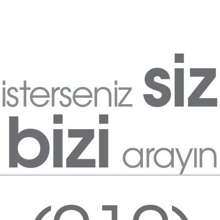
siz
isterseniz
bizi
arayın