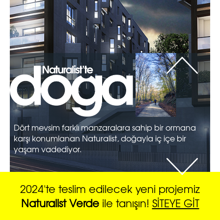
Naturalist’te dairenizi dekore etmek istediğiniz
tarza uygun olarak seçebileceğiniz, farklı
unsurlara sahip iki iç dizayn alternatifi sunuluyor.
Dört mevsim farklı manzaralara sahip bir ormana
karşı konumlanan Naturalist, doğayla iç içe bir
yaşam vadediyor.
2024'te teslim edilecek yeni projemiz
Naturalist Verde
ile tanışın!
SİTEYE GİT