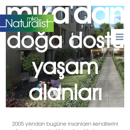
mika'dan
EN
doğa dostu
yaşam
alanları
2005 yılından bugüne insanların kendilerini