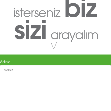
biz
isterseniz
sizi
arayalım
Adınız
Soyadınız
E-Posta