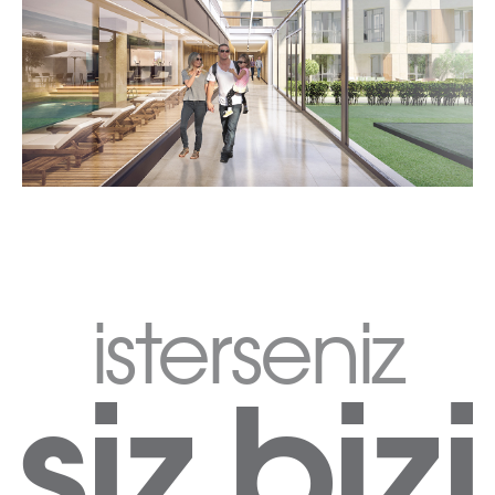
isterseniz
siz
bizi