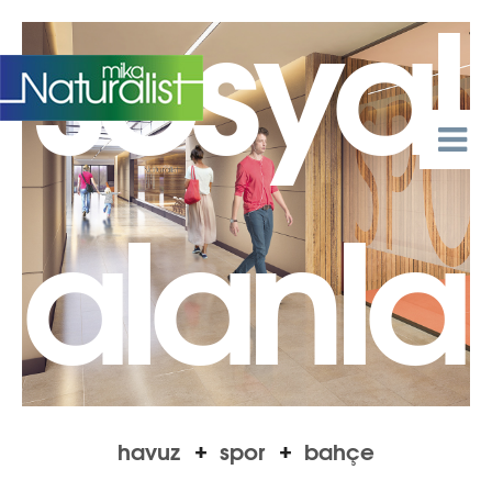
sosyal
EN
alanlar
havuz
spor
bahçe