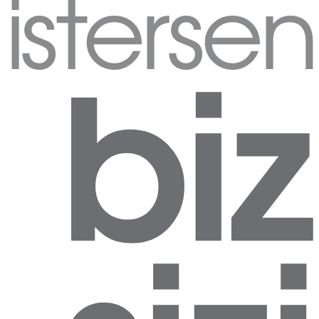
istersen
biz