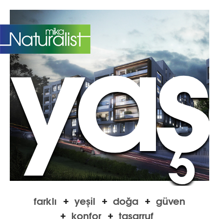
yaş
EN
farklı
yeşil
doğa
güven
konfor
tasarruf