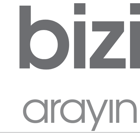
biz
arayın