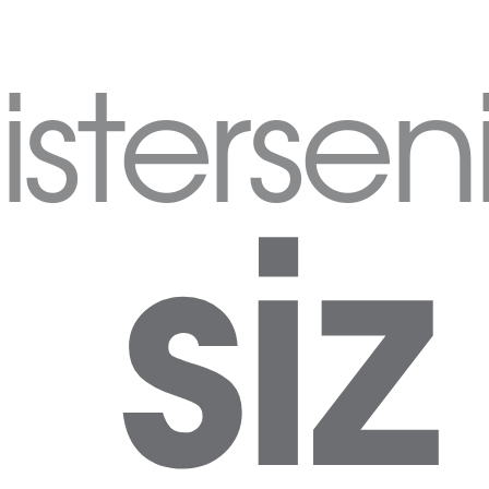
istersen
siz